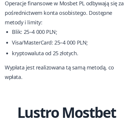
Operacje finansowe w Mosbet PL odbywają się za
pośrednictwem konta osobistego. Dostępne
metody i limity:
Blik: 25–4 000 PLN;
Visa/MasterCard: 25–4 000 PLN;
kryptowaluta od 25 złotych.
Wypłata jest realizowana tą samą metodą, co
wpłata.
Lustro Mostbet