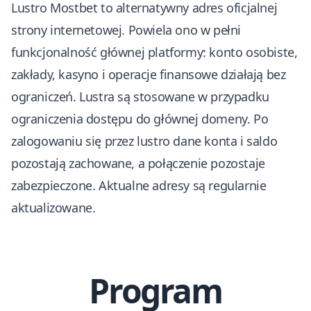
Lustro Mostbet to alternatywny adres oficjalnej
strony internetowej. Powiela ono w pełni
funkcjonalność głównej platformy: konto osobiste,
zakłady, kasyno i operacje finansowe działają bez
ograniczeń. Lustra są stosowane w przypadku
ograniczenia dostępu do głównej domeny. Po
zalogowaniu się przez lustro dane konta i saldo
pozostają zachowane, a połączenie pozostaje
zabezpieczone. Aktualne adresy są regularnie
aktualizowane.
Program