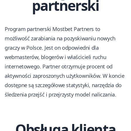
partnerski
Program partnerski Mostbet Partners to
możliwość zarabiania na pozyskiwaniu nowych
graczy w Polsce. Jest on odpowiedni dla
webmasterów, blogerów i właścicieli ruchu
internetowego. Partner otrzymuje procent od
aktywności zaproszonych użytkowników. W koncie
dostępne są szczegółowe statystyki, narzędzia do
śledzenia przejść i przejrzysty model naliczania.
Obsługa klienta