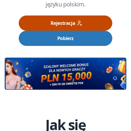
języku polskim.
Rejestracja
Pobierz
Jak się